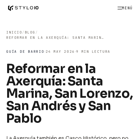
MENÚ
INICIO
/
BLOG
/
REFORMAR EN LA AXERQUÍA: SANTA MARINA, SAN LORENZO, SAN ANDRÉS Y SAN PABLO
·
·
GUÍA DE BARRIO
24 MAY 2026
9 MIN LECTURA
Reformar en la
Axerquía: Santa
Marina, San Lorenzo,
San Andrés y San
Pablo
La Axerquía también es Casco Histórico, pero no