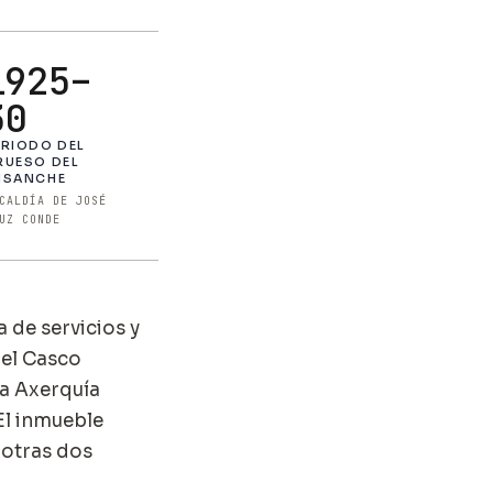
1925–
30
ERIODO DEL
RUESO DEL
NSANCHE
CALDÍA DE JOSÉ
UZ CONDE
 de servicios y
del Casco
la Axerquía
El inmueble
 otras dos