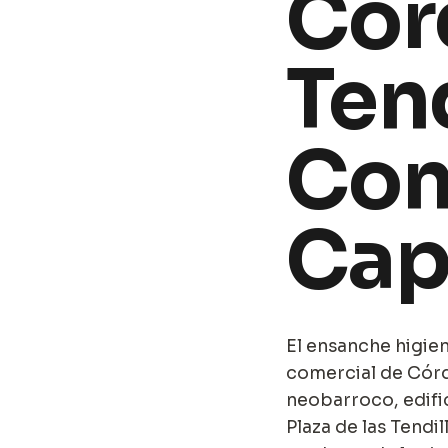
Cór
Tend
Con
Cap
El ensanche higie
comercial de Córd
neobarroco, edifi
Plaza de las Tendi