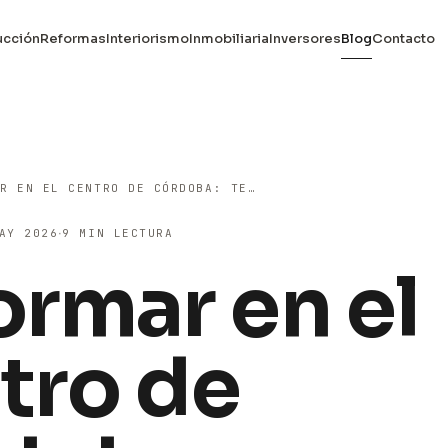
ucción
Reformas
Interiorismo
Inmobiliaria
Inversores
Blog
Contacto
REFORMAR EN EL CENTRO DE CÓRDOBA: TENDILLAS, CRUZ CONDE Y GRAN CAPITÁN
·
AY 2026
9 MIN LECTURA
ormar en el
tro de