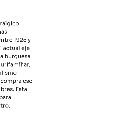
urálgico
más
ntre 1925 y
l actual eje
ra burguesa
urifamiliar,
nalismo
í compra ese
bres. Esta
para
tro.