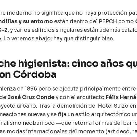
e moderno no significa que no haya protección pat
ndillas y su entorno
están dentro del PEPCH como
C-2
, y varios edificios singulares están además cata
. Lo veremos abajo: hay que distinguir bien.
che higienista: cinco años q
on Córdoba
ienza en 1896 pero se ejecuta principalmente entre 
 de
José Cruz Conde
y con el arquitecto
Félix Hern
yecto urbano. Tras la demolición del Hotel Suizo en 1
neaciones nuevas y se fija un estilo arquitectónico un
onalismo neobarroco —que retoma formas del bar
 las modas internacionales del momento (art decó, 