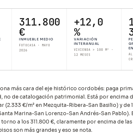
311.800
+12,0
€
%
E
INMUEBLE MEDIO
VARIACIÓN
P
INTERANUAL
G
FOTOCASA · MAYO
E
VIVIENDA > 100 M² ·
2026
AL
12 MESES
CR
 zona más cara del eje histórico cordobés: paga prima
d, no de catalogación patrimonial. Está por encima 
ar (2.333 €/m² en Mezquita-Ribera-San Basilio) y de 
 Santa Marina-San Lorenzo-San Andrés-San Pablo). 
 torno a los 311.800 €, claramente por encima de las
 pisos son más grandes y eso se nota.