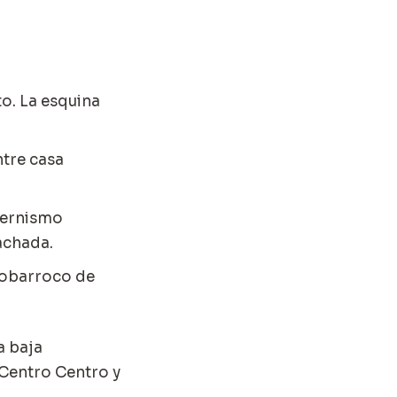
to. La esquina
ntre casa
dernismo
fachada.
eobarroco de
a baja
l Centro Centro y