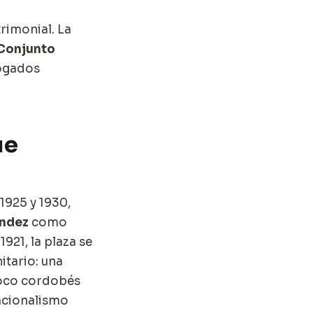
rimonial. La
Conjunto
logados
ue
1925 y 1930,
ández
como
921, la plaza se
itario: una
roco cordobés
racionalismo