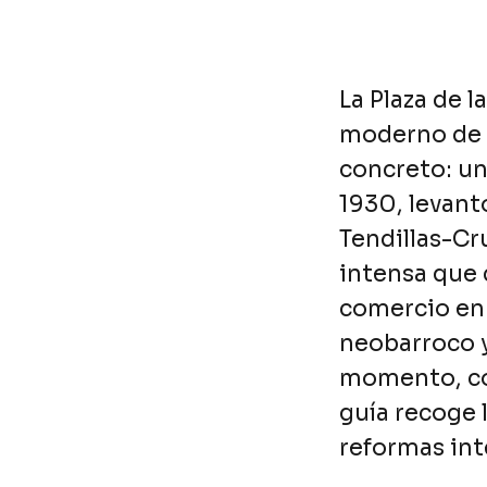
La Plaza de l
moderno de C
concreto: un
1930, levantó
Tendillas-C
intensa que 
comercio en 
neobarroco y
momento, con
guía recoge 
reformas in