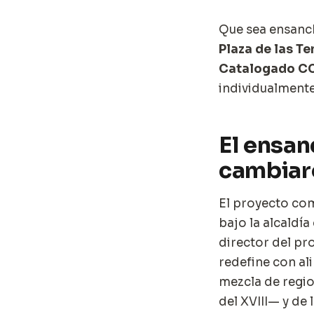
Que sea ensanch
Plaza de las Te
Catalogado C
individualmente
El ensan
cambiar
El proyecto com
bajo la alcaldía
director del pro
redefine con ali
mezcla de regi
del XVIII— y de