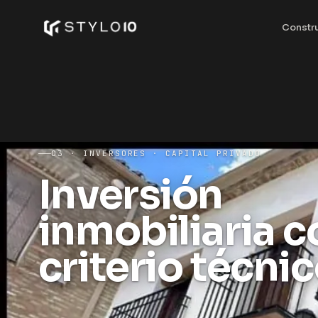
Constr
03 · INVERSORES · CAPITAL PRIVADO
Inversión
inmobiliaria c
criterio técni