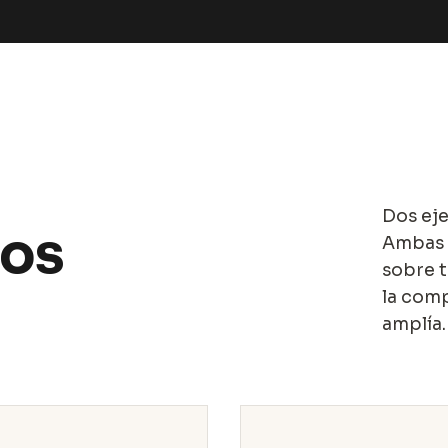
Dos eje
dos
Ambas 
sobre t
la comp
amplía.