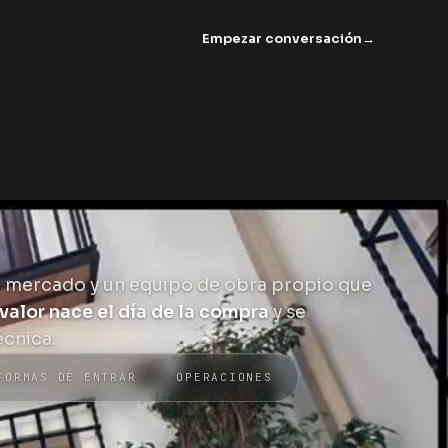
Empezar conversación
→
e mercado y un equipo de obra propio que
 valor nace el día de la compra
y se
écnica.
FORMAS DE ENTRAR
OPERACIONES