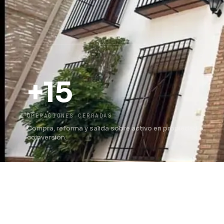
+15
OPERACIONES CERRADAS
Compra, reforma y salida sobre activo en propiedad o
coinversión.