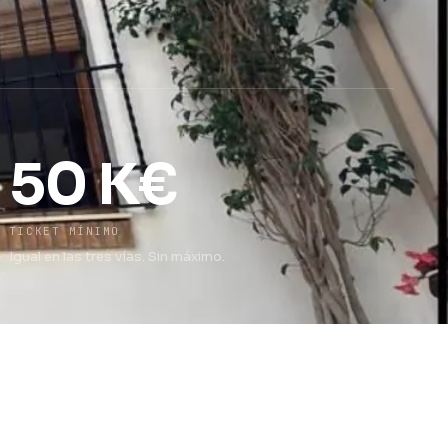
50 K€
TICKET MÍNIMO
Igual en las tres vías. Sin máximo.