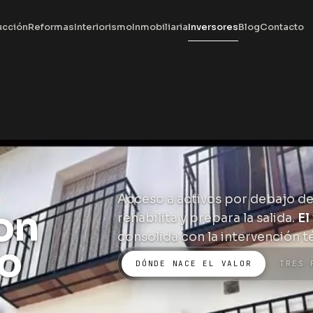
ucción
Reformas
Interiorismo
Inmobiliaria
Inversores
Blog
Contacto
Acceso a activos por debajo d
on
rehabilita y prepara la salida.
El
consolida con la intervención t
co
DÓNDE NACE EL VALOR
TRES 