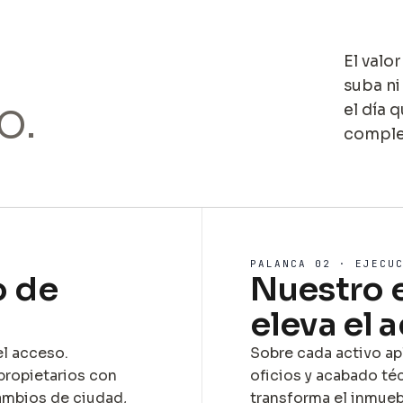
El valo
suba ni
o.
el día 
complem
PALANCA 02 · EJECU
o de
Nuestro 
eleva el a
el acceso.
Sobre cada activo ap
propietarios con
oficios y acabado té
ambios de ciudad,
transforma el inmueble