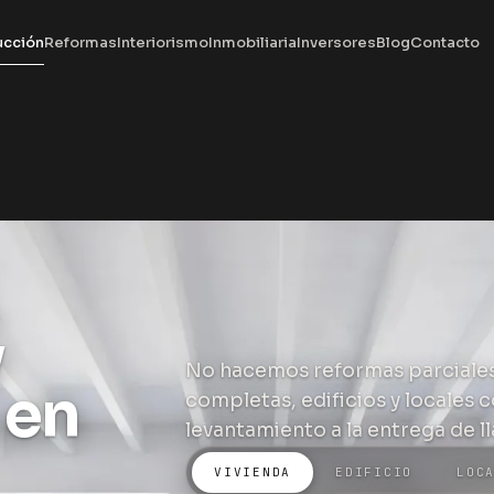
ucción
Reformas
Interiorismo
Inmobiliaria
Inversores
Blog
Contacto
y
No hacemos reformas parciales
 en
completas, edificios y locales 
levantamiento a la entrega de ll
VIVIENDA
EDIFICIO
LOC