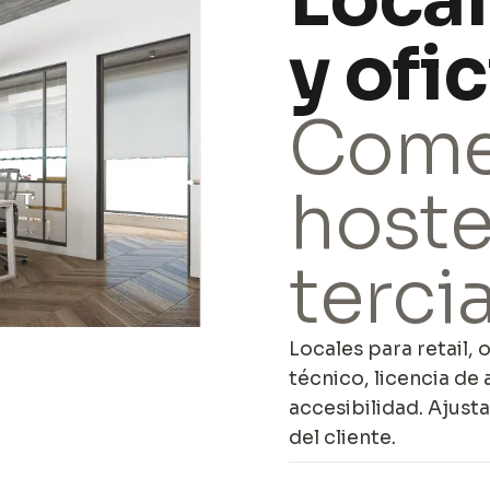
Local
y ofic
Come
hoste
tercia
Locales para retail, 
técnico, licencia de
accesibilidad. Ajust
del cliente.