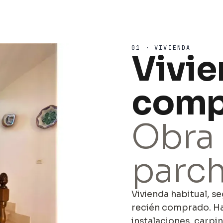
01 · VIVIENDA
Vivi
comp
Obra 
parch
Vivienda habitual, s
recién comprado. Ha
instalaciones, carp