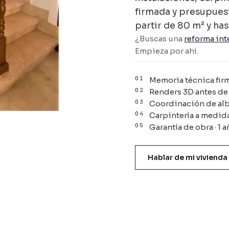
firmada y presupues
partir de 80 m² y has
¿Buscas una
reforma int
Empieza por ahí.
01
Memoria técnica fir
02
Renders 3D antes de
03
Coordinación de alba
04
Carpintería a medid
05
Garantía de obra · 1
Hablar de mi vivienda