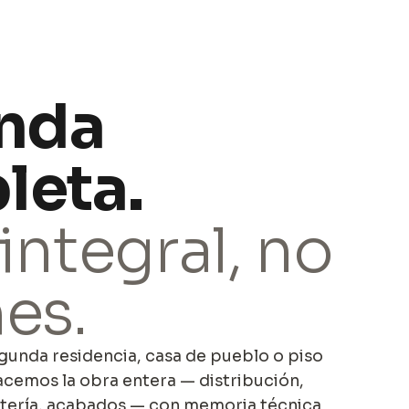
enda
leta.
integral, no
es.
egunda residencia, casa de pueblo o piso
cemos la obra entera — distribución,
intería, acabados — con memoria técnica