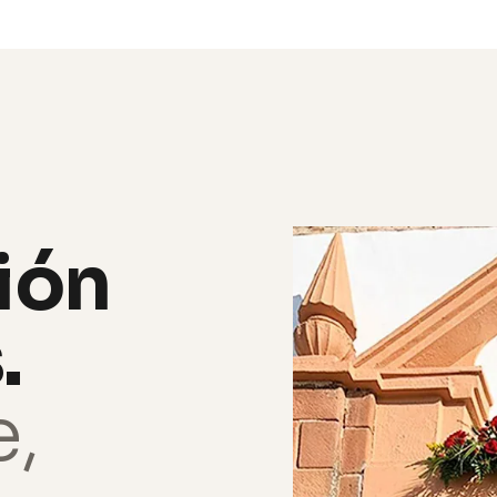
ión
.
,