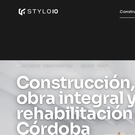
Constr
ESTUDIO CONSTRUCTOR · DESDE 2007
Construcción,
obra integral 
rehabilitación
Córdoba