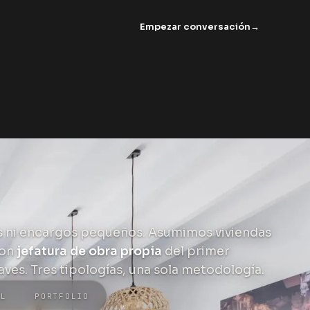
Empezar conversación
→
 ni encargos pequeños. Asumimos viviendas
con
jefatura de obra propia
del primer
aves. Tres tipologías, una sola metodología.
AL
PORTFOLIO