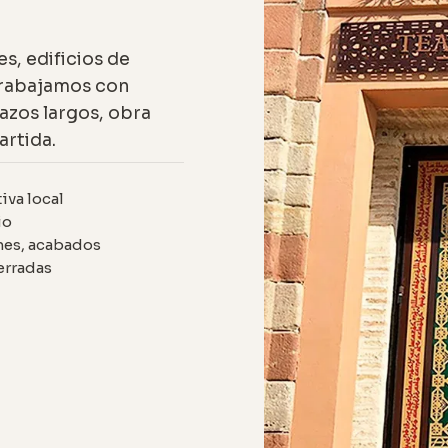
s, edificios de
 trabajamos con
azos largos, obra
artida.
iva local
io
ones, acabados
erradas