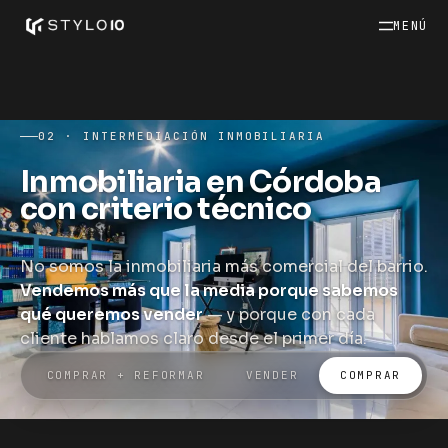
MENÚ
02 · INTERMEDIACIÓN INMOBILIARIA
Inmobiliaria en Córdoba
con criterio técnico
No somos la inmobiliaria más comercial del barrio.
Vendemos más que la media porque sabemos
qué queremos vender
— y porque con cada
cliente hablamos claro desde el primer día.
COMPRAR + REFORMAR
VENDER
COMPRAR