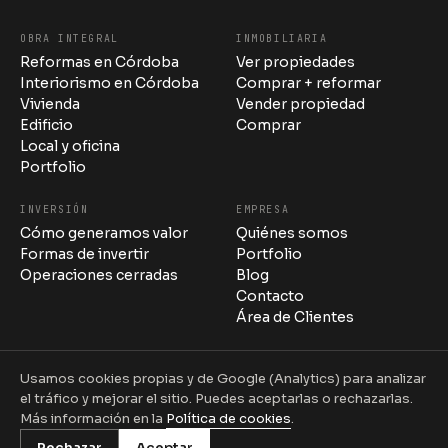
OBRA INTEGRAL
INMOBILIARIA
Reformas en Córdoba
Ver propiedades
Stylo 10 · Estudio
Interiorismo en Córdoba
Comprar + reformar
en línea
Vivienda
Vender propiedad
Edificio
Comprar
Local y oficina
Portfolio
INVERSIÓN
EMPRESA
10:42
Cómo generamos valor
Quiénes somos
Formas de invertir
Portfolio
Operaciones cerradas
Blog
Contacto
Área de Clientes
10:42
Usamos cookies propias y de Google (Analytics) para analizar
el tráfico y mejorar el sitio. Puedes aceptarlas o rechazarlas.
© 2026 Interiorismo Stylo 10 S.L. · Todos los derechos
Más información en la
Política de cookies
.
reservados
Rechazar
Aceptar