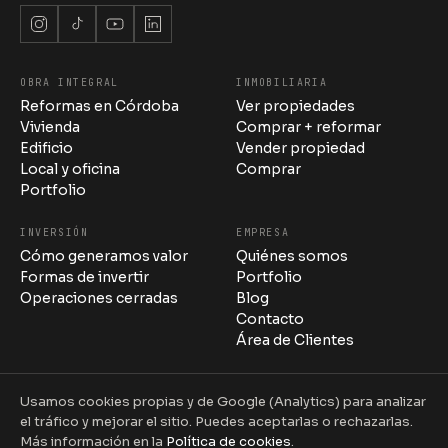
OBRA INTEGRAL
INMOBILIARIA
Stylo 10 · Estudio
Reformas en Córdoba
Ver propiedades
en línea
Vivienda
Comprar + reformar
Edificio
Vender propiedad
Local y oficina
Comprar
Portfolio
INVERSIÓN
EMPRESA
13:38
Cómo generamos valor
Quiénes somos
Formas de invertir
Portfolio
Operaciones cerradas
Blog
Contacto
Área de Clientes
13:38
Usamos cookies propias y de Google (Analytics) para analizar
el tráfico y mejorar el sitio. Puedes aceptarlas o rechazarlas.
© 2026 Interiorismo Stylo 10 S.L. · Todos los derechos
Más información en la
Política de cookies
.